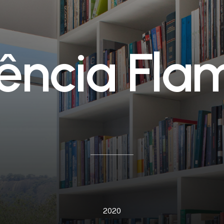
ê
n
c
i
a
F
l
a
2020