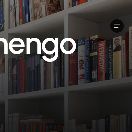
Menu
m
e
n
g
o